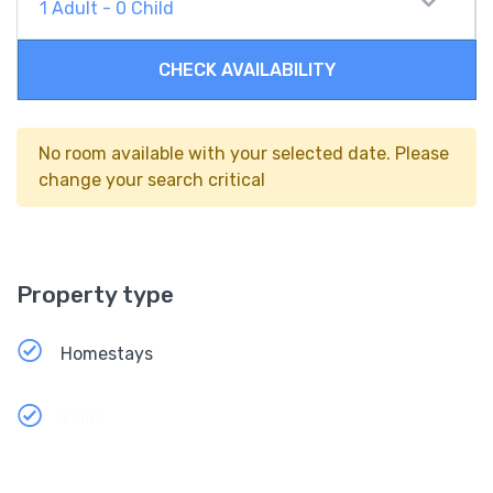
1
Adult
-
0
Child
CHECK AVAILABILITY
No room available with your selected date. Please
change your search critical
Property type
Homestays
Villas