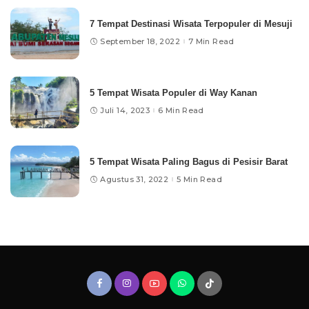
7 Tempat Destinasi Wisata Terpopuler di Mesuji
September 18, 2022
7 Min Read
5 Tempat Wisata Populer di Way Kanan
Juli 14, 2023
6 Min Read
5 Tempat Wisata Paling Bagus di Pesisir Barat
Agustus 31, 2022
5 Min Read