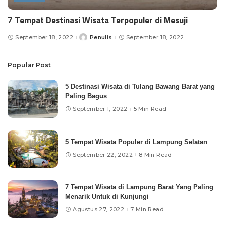
7 Tempat Destinasi Wisata Terpopuler di Mesuji
September 18, 2022
Penulis
September 18, 2022
Posted
by
Popular Post
5 Destinasi Wisata di Tulang Bawang Barat yang
Paling Bagus
September 1, 2022
5 Min Read
5 Tempat Wisata Populer di Lampung Selatan
September 22, 2022
8 Min Read
7 Tempat Wisata di Lampung Barat Yang Paling
Menarik Untuk di Kunjungi
Agustus 27, 2022
7 Min Read